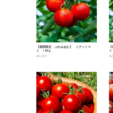
【期間限定・ぷれみあむ】 ミディトマ
【
ト / 3Kg
ト
¥4,100
¥2