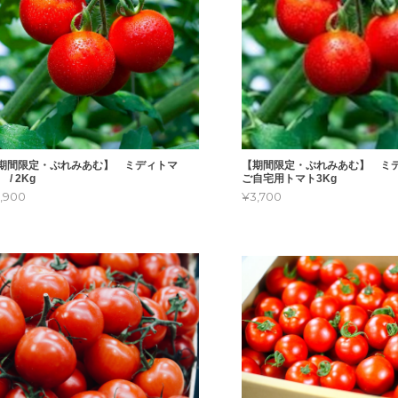
期間限定・ぷれみあむ】 ミディトマ
【期間限定・ぷれみあむ】 ミデ
 / 2Kg
ご自宅用トマト3Kg
,900
¥3,700